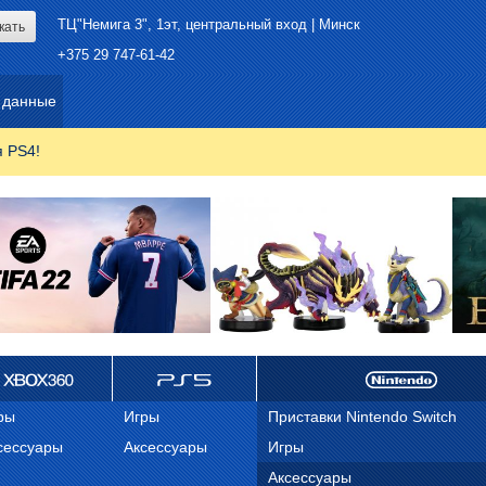
ТЦ"Немига 3", 1эт, центральный вход | Минск
+375 29 747-61-42
 данные
я PS4!
ox 360
ps 5
Nintendo
ры
Игры
Приставки Nintendo Switch
сессуары
Аксессуары
Игры
Аксессуары