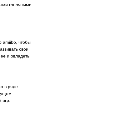
ьными гоночными
 amiibo, чтобы
развивать свои
нее и овладеть
bo в ряде
удущем
 игр.