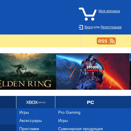
Моя корзина
Вход
или
Регистрация
RSS
Ретро
PC
Игры
Pro Gaming
Аксессуары
Игры
Приставки
Сувенирная продукция