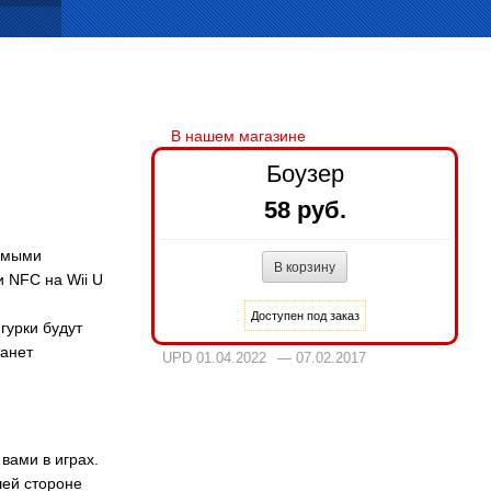
Боузер
58 руб.
бимыми
и NFC на Wii U
гурки будут
танет
UPD 01.04.2022
— 07.02.2017
вами в играх.
шей стороне