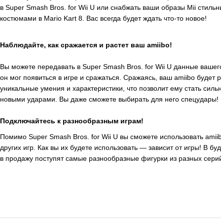
в Super Smash Bros. for Wii U или снабжать ваши образы Mii стил
костюмами в Mario Kart 8. Вас всегда будет ждать что-то новое!
Наблюдайте, как сражается и растет ваш amiibo!
Вы можете передавать в Super Smash Bros. for Wii U данные вашего
он мог появиться в игре и сражаться. Сражаясь, ваш amiibo будет 
уникальные умения и характеристики, что позволит ему стать силь
новыми ударами. Вы даже сможете выбирать для него спецудары!
Подключайтесь к разнообразным играм!
Помимо Super Smash Bros. for Wii U вы сможете использовать amii
других игр. Как вы их будете использовать — зависит от игры! В б
в продажу поступят самые разнообразные фигурки из разных серий