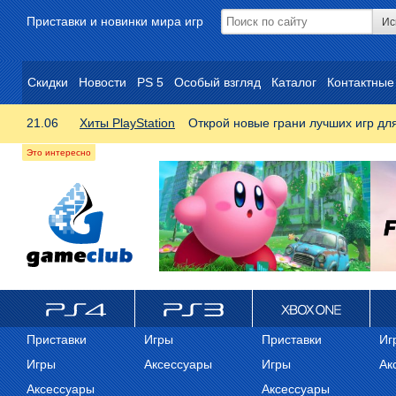
Приставки и новинки мира игр
Скидки
Новости
PS 5
Особый взгляд
Каталог
Контактные
21.06
Хиты PlayStation
Открой новые грани лучших игр дл
ps4
PS3
Xbox One
Xb
Приставки
Игры
Приставки
Иг
Игры
Аксессуары
Игры
Ак
Аксессуары
Аксессуары