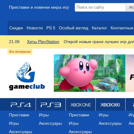
Приставки и новинки мира игр
Скидки
Новости
PS 5
Особый взгляд
Каталог
Контактные
21.06
Хиты PlayStation
Открой новые грани лучших игр дл
ps4
PS3
Xbox One
Xbox 360
ps
Приставки
Игры
Приставки
Игры
Иг
Игры
Аксессуары
Игры
Аксессуары
Ак
Аксессуары
Аксессуары