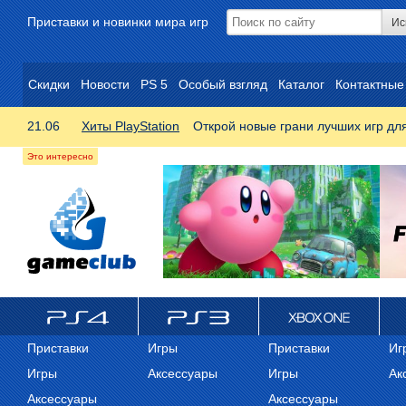
Приставки и новинки мира игр
Скидки
Новости
PS 5
Особый взгляд
Каталог
Контактные
21.06
Хиты PlayStation
Открой новые грани лучших игр дл
ps4
PS3
Xbox One
Xb
Приставки
Игры
Приставки
Иг
Игры
Аксессуары
Игры
Ак
Аксессуары
Аксессуары