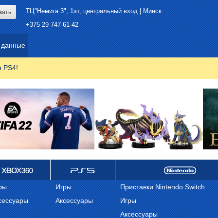
ТЦ"Немига 3", 1эт, центральный вход | Минск
+375 29 747-61-42
 данные
я PS4!
ox 360
ps 5
Nintendo
ры
Игры
Приставки Nintendo Switch
сессуары
Аксессуары
Игры
Аксессуары