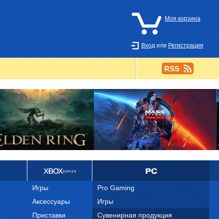
Моя корзина
Вход
или
Регистрация
RSS
Ретро
PC
Игры
Pro Gaming
Аксессуары
Игры
Приставки
Сувенирная продукция