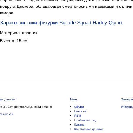
подруга Джокера, обладающая смертоносными навыками и отличн
юмора.
Характеристики фигурки Suicide Squad Harley Quinn:
Материал: пластик
Высота: 15 см
ные данные
Меню
Электро
а 3", 1эт, центральный вход | Минск
Скидки
info@ga
Новости
747-61-42
PS 5
Особый взгляд
Каталог
Контактные данные