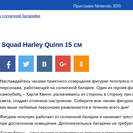
Приставки Nintendo 3DS
а солнечной батарейке
 Squad Harley Quinn 15 см
Наслаждайтесь часами приятного созерцания фигурки телотряса 
персонажа, работающей на солнечной батарее. Один из героев ф
самоубийц – Харли Квинн, раскачиваясь из стороны в сторону при 
света, создает отличное настроение. Соберите всю линию фигуро
как ваши любимые персонажи развлекаются в течение всего дня!
Фигурка-телотряс работает от солнечной батареи и начинает тряс
при достаточном освещении. Дополнительных батареек не требует
Харли Квинн – одна из самых популярных девушек в мире комикс