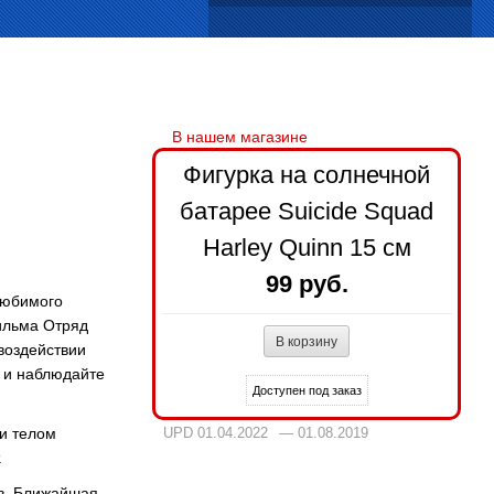
Фигурка на солнечной
батарее Suicide Squad
Harley Quinn 15 см
99 руб.
любимого
ильма Отряд
воздействии
к и наблюдайте
ти телом
UPD 01.04.2022
— 01.08.2019
.
ов. Ближайшая