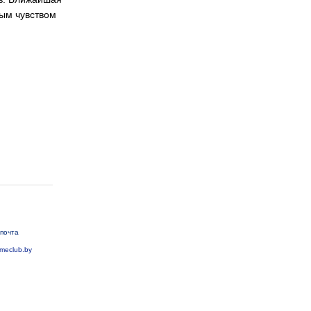
ым чувством
почта
meclub.by