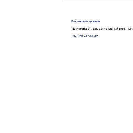
Контактные данные
ТЦ"Немига 3", 1эт, центральный вход | Ми
+375 29 747-61-42