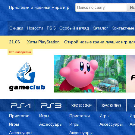
Приставки и новинки мира игр
Скидки
Новости
PS 5
Особый взгляд
Каталог
Контактные
21.06
Хиты PlayStation
Открой новые грани лучших игр дл
ps4
PS3
Xbox One
Xbox 360
ps
Приставки
Игры
Приставки
Игры
Иг
Игры
Аксессуары
Игры
Аксессуары
Ак
Аксессуары
Аксессуары