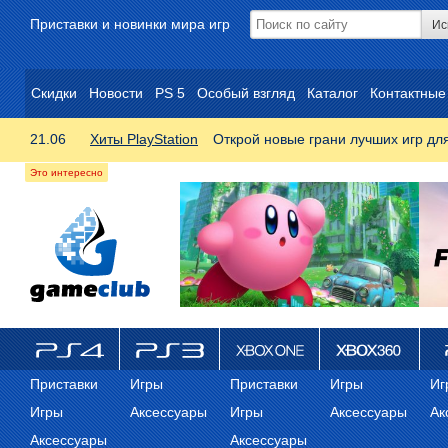
Приставки и новинки мира игр
Скидки
Новости
PS 5
Особый взгляд
Каталог
Контактные
21.06
Хиты PlayStation
Открой новые грани лучших игр дл
ps4
PS3
Xbox One
Xbox 360
ps
Приставки
Игры
Приставки
Игры
Иг
Игры
Аксессуары
Игры
Аксессуары
Ак
Аксессуары
Аксессуары