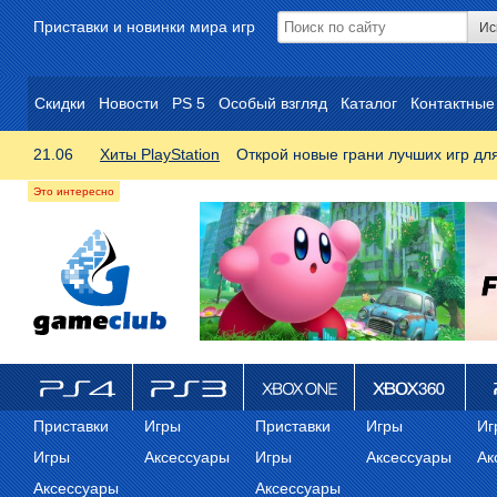
Приставки и новинки мира игр
Скидки
Новости
PS 5
Особый взгляд
Каталог
Контактные
21.06
Хиты PlayStation
Открой новые грани лучших игр дл
ps4
PS3
Xbox One
Xbox 360
ps
Приставки
Игры
Приставки
Игры
Иг
Игры
Аксессуары
Игры
Аксессуары
Ак
Аксессуары
Аксессуары