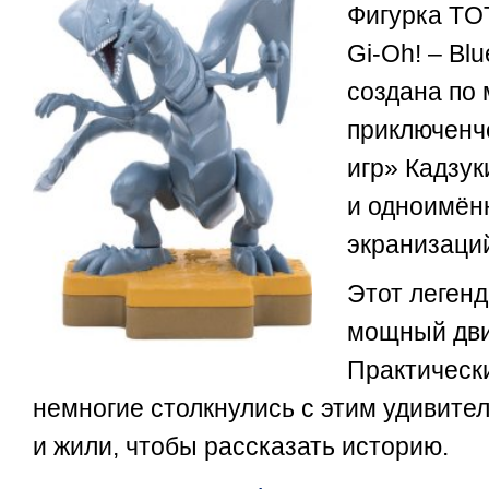
Фигурка TOT
Gi-Oh! – Bl
создана по
приключенч
игр» Кадзук
и одноимён
экранизаци
Этот леген
мощный дви
Практическ
немногие столкнулись с этим удивит
и жили, чтобы рассказать историю.