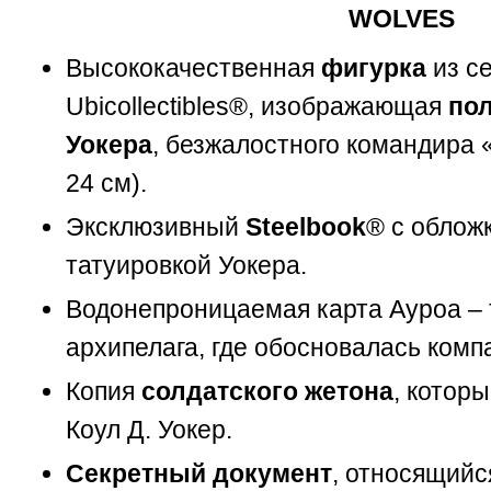
WOLVES
Высококачественная
фигурка
из с
Ubicollectibles®, изображающая
пол
Уокера
, безжалостного командира 
24 см).
Эксклюзивный
Steelbook
® с облож
татуировкой Уокера.
Водонепроницаемая карта Ауроа – 
архипелага, где обосновалась комп
Копия
солдатского жетона
, котор
Коул Д. Уокер.
Секретный документ
, относящийс