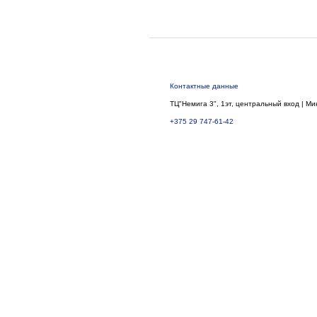
Контактные данные
ТЦ"Немига 3", 1эт, центральный вход | Ми
+375 29 747-61-42