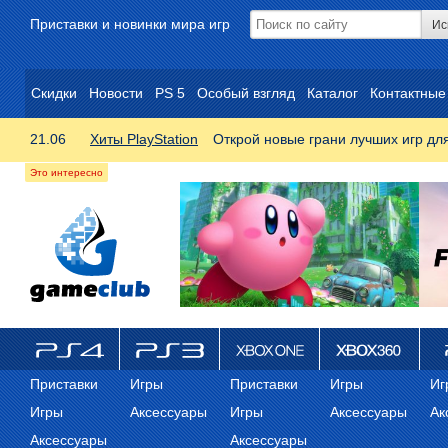
Приставки и новинки мира игр
Скидки
Новости
PS 5
Особый взгляд
Каталог
Контактные
21.06
Хиты PlayStation
Открой новые грани лучших игр дл
ps4
PS3
Xbox One
Xbox 360
ps
Приставки
Игры
Приставки
Игры
Иг
Игры
Аксессуары
Игры
Аксессуары
Ак
Аксессуары
Аксессуары