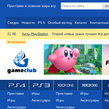
Приставки и новинки мира игр
Скидки
Новости
PS 5
Особый взгляд
Каталог
Контактные
21.06
Хиты PlayStation
Открой новые грани лучших игр дл
ps4
PS3
Xbox One
Xbox 360
ps
Приставки
Игры
Приставки
Игры
Иг
Игры
Аксессуары
Игры
Аксессуары
Ак
Аксессуары
Аксессуары