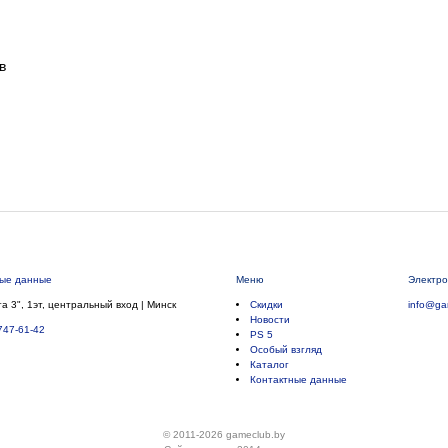
в
ные данные
Меню
Электро
а 3", 1эт, центральный вход | Минск
Скидки
info@ga
Новости
747-61-42
PS 5
Особый взгляд
Каталог
Контактные данные
© 2011-2026 gameclub.by