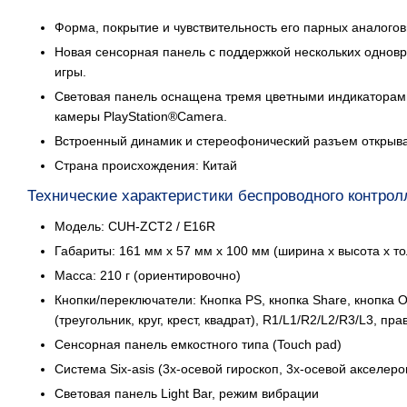
Форма, покрытие и чувствительность его парных аналого
Новая сенсорная панель с поддержкой нескольких однов
игры.
Световая панель оснащена тремя цветными индикаторам
камеры PlayStation®Camera.
Встроенный динамик и стереофонический разъем открываю
Страна происхождения: Китай
Технические характеристики беспроводного контролл
Модель: CUH-ZCT2 / E16R
Габариты: 161 мм x 57 мм x 100 мм (ширина x высота x 
Масса: 210 г (ориентировочно)
Кнопки/переключатели: Кнопка PS, кнопка Share, кнопка Op
(треугольник, круг, крест, квадрат), R1/L1/R2/L2/R3/L3, 
Сенсорная панель емкостного типа (Touch pad)
Система Six-asis (3х-осевой гироскоп, 3х-осевой акселер
Световая панель Light Bar, режим вибрации