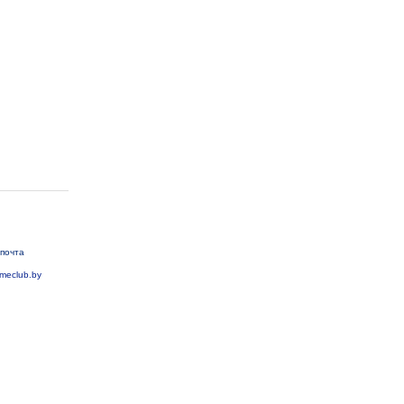
почта
meclub.by