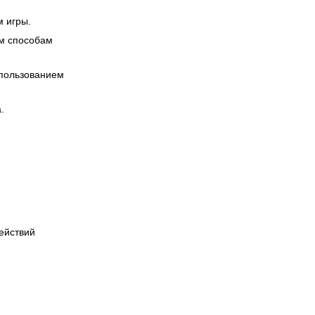
м игры.
ым способам
спользованием
.
действий