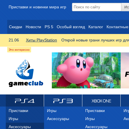
Приставки и новинки мира игр
Скидки
Новости
PS 5
Особый взгляд
Каталог
Контактные
21.06
Хиты PlayStation
Открой новые грани лучших игр дл
ps4
PS3
Xbox One
Xb
Приставки
Игры
Приставки
Иг
Игры
Аксессуары
Игры
Ак
Аксессуары
Аксессуары