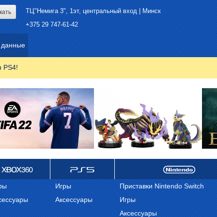
ТЦ"Немига 3", 1эт, центральный вход | Минск
+375 29 747-61-42
 данные
я PS4!
ox 360
ps 5
Nintendo
ры
Игры
Приставки Nintendo Switch
сессуары
Аксессуары
Игры
Аксессуары