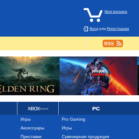
Моя корзина
Вход
или
Регистрация
RSS
Ретро
PC
Игры
Pro Gaming
Аксессуары
Игры
Приставки
Сувенирная продукция