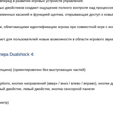
вперед в развитии игровых устройств управления.
вых джойстиков создают ощущение полного контроля над процессо
ременных касаний и функцией щелчка, открывающая доступ к нов
и, облегчающими идентификацию игрока при совместной игре с и
т для пользователей новые возможности в области игрового звука
ера Dualshock 4:
толщина) (ориентировочно без выступающих частей)
tions, кнопки направлений (вверх / вниз / влево / вправо), кнопки 
правый джойстик, левый джойстик, кнопка сенсорной панели
ометр)