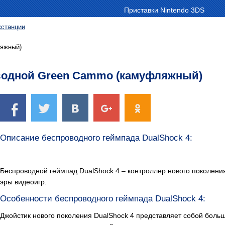
Приставки Nintendo 3DS
кстанции
ляжный)
оводной Green Cammo (камуфляжный)
Описание беспроводного геймпада DualShock 4:
Беспроводной геймпад DualShock 4 – контроллер нового поколени
эры видеоигр.
Особенности беспроводного геймпада DualShock 4:
Джойстик нового поколения DualShock 4 представляет собой боль