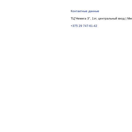
Контактные данные
ТЦ"Немига 3", 1эт, центральный вход | Ми
+375 29 747-61-42