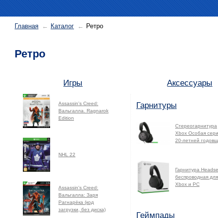
Главная
Каталог
Ретро
Ретро
Игры
Аксессуары
Гарнитуры
Assassin's Creed:
Вальгалла. Ragnarok
Edition
Стереогарнитура
Xbox Особая сери
20-летней годов
NHL 22
Гарнитура Headse
беспроводная для
Xbox и PC
Assassin's Creed:
Вальгалла: Заря
Рагнарёка (код
загрузки, без диска)
Геймпады