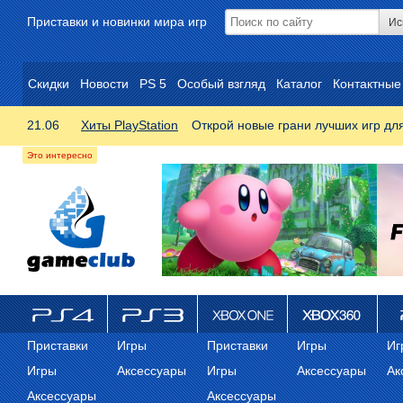
Приставки и новинки мира игр
Скидки
Новости
PS 5
Особый взгляд
Каталог
Контактные
21.06
Хиты PlayStation
Открой новые грани лучших игр дл
ps4
PS3
Xbox One
Xbox 360
ps
Приставки
Игры
Приставки
Игры
Иг
Игры
Аксессуары
Игры
Аксессуары
Ак
Аксессуары
Аксессуары