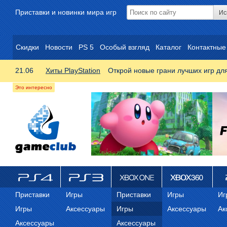
Приставки и новинки мира игр
Скидки
Новости
PS 5
Особый взгляд
Каталог
Контактные
21.06
Хиты PlayStation
Открой новые грани лучших игр дл
ps4
PS3
Xbox One
Xbox 360
ps
Приставки
Игры
Приставки
Игры
Иг
Игры
Аксессуары
Игры
Аксессуары
Ак
Аксессуары
Аксессуары