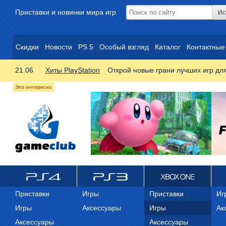
Приставки и новинки мира игр
Скидки
Новости
PS 5
Особый взгляд
Каталог
Контактные
21.06
Хиты PlayStation
Открой новые грани лучших игр дл
ps4
PS3
Xbox One
Xb
Приставки
Игры
Приставки
Иг
Игры
Аксессуары
Игры
Ак
Аксессуары
Аксессуары