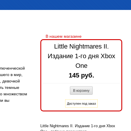
Little Nightmares II.
Издание 1-го дня Xbox
One
иключенческой
145 руб.
шего в мир,
, девочкой
ть темные
со множеством
ли вы
Little Nightmares II. Издание 1-го дня Xbox