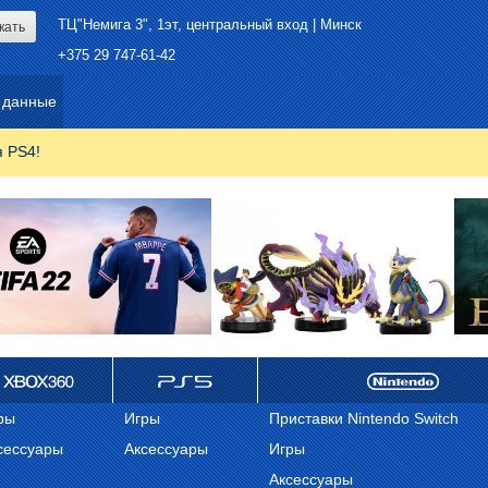
ТЦ"Немига 3", 1эт, центральный вход | Минск
+375 29 747-61-42
 данные
я PS4!
ox 360
ps 5
Nintendo
ры
Игры
Приставки Nintendo Switch
сессуары
Аксессуары
Игры
Аксессуары