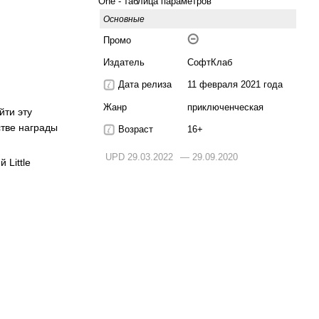
One - таблица параметров
Основные
Промо
Издатель
СофтКлаб
Дата релиза
11 февраля 2021 года
Жанр
приключенческая
йти эту
стве награды
Возраст
16+
UPD 29.03.2022
— 29.09.2020
Little