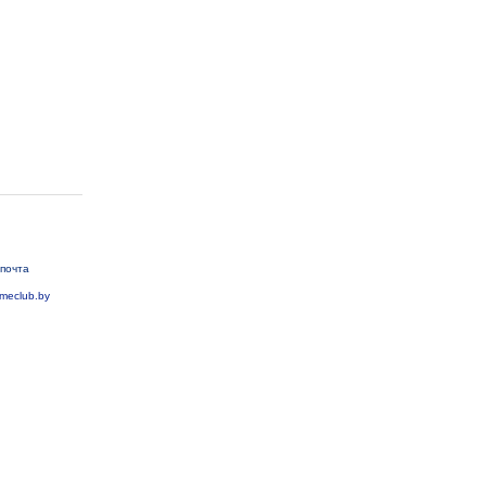
почта
meclub.by