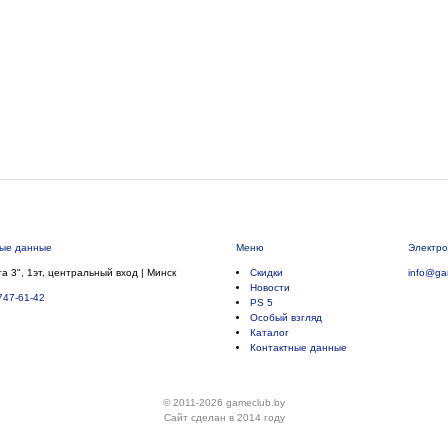
ные данные
Меню
Электро
а 3", 1эт, центральный вход | Минск
Скидки
info@ga
Новости
747-61-42
PS 5
Особый взгляд
Каталог
Контактные данные
© 2011-2026 gameclub.by
Сайт сделан в 2014 году