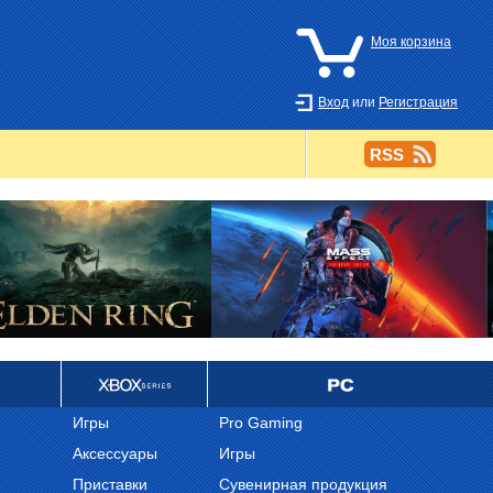
Моя корзина
Вход
или
Регистрация
RSS
Ретро
PC
Игры
Pro Gaming
Аксессуары
Игры
Приставки
Сувенирная продукция