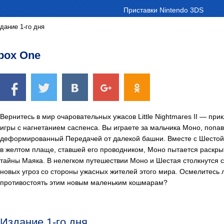
Приставки Nintendo 3DS
Издание 1-го дня
Xbox One
Вернитесь в мир очаровательных ужасов Little Nightmares II — пр
игры с нагнетанием саспенса. Вы играете за мальчика Моно, попав
деформированный Передачей от далекой башни. Вместе с Шестой
в желтом плаще, ставшей его проводником, Моно пытается раскры
тайны Маяка. В нелегком путешествии Моно и Шестая столкнутся 
новых угроз со стороны ужасных жителей этого мира. Осмелитесь 
противостоять этим новым маленьким кошмарам?
Издание 1-го дня