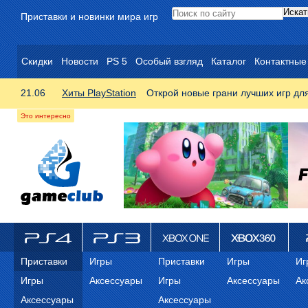
Приставки и новинки мира игр
Скидки
Новости
PS 5
Особый взгляд
Каталог
Контактные
21.06
Хиты PlayStation
Открой новые грани лучших игр дл
ps4
PS3
Xbox One
Xbox 360
ps
Приставки
Игры
Приставки
Игры
Иг
Игры
Аксессуары
Игры
Аксессуары
Ак
Аксессуары
Аксессуары