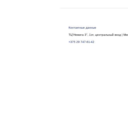
Контактные данные
ТЦ"Немига 3", 1эт, центральный вход | Ми
+375 29 747-61-42