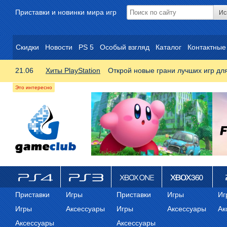
Приставки и новинки мира игр
Скидки
Новости
PS 5
Особый взгляд
Каталог
Контактные
21.06
Хиты PlayStation
Открой новые грани лучших игр дл
ps4
PS3
Xbox One
Xbox 360
ps
Приставки
Игры
Приставки
Игры
Иг
Игры
Аксессуары
Игры
Аксессуары
Ак
Аксессуары
Аксессуары