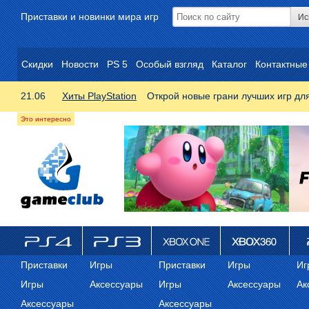
Приставки и новинки мира игр
Скидки
Новости
PS 5
Особый взгляд
Каталог
Контактные
21.06
Хиты PlayStation
Открой новые грани лучших игр дл
ps4
PS3
Xbox One
Xbox 360
ps
Приставки
Игры
Приставки
Игры
Иг
Игры
Аксессуары
Игры
Аксессуары
Ак
Аксессуары
Аксессуары