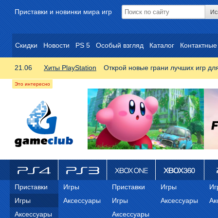
Приставки и новинки мира игр
Скидки
Новости
PS 5
Особый взгляд
Каталог
Контактные
21.06
Хиты PlayStation
Открой новые грани лучших игр дл
ps4
PS3
Xbox One
Xbox 360
ps
Приставки
Игры
Приставки
Игры
Иг
Игры
Аксессуары
Игры
Аксессуары
Ак
Аксессуары
Аксессуары