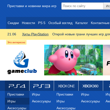
Приставки и новинки мира игр
Скидки
Новости
PS 5
Особый взгляд
Каталог
Контактные
21.06
Хиты PlayStation
Открой новые грани лучших игр дл
ps4
PS3
Xbox One
Xbox 360
ps
Приставки
Игры
Приставки
Игры
Иг
Игры
Аксессуары
Игры
Аксессуары
Ак
Аксессуары
Аксессуары