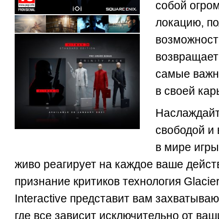
собой огро
локацию, п
возможносте
возвращает
самые важн
в своей кар
Наслаждайт
свободой и
в мире игр
живо реагирует на каждое ваше дейс
признание критиков технология Glacier
Interactive представит вам захватыв
где все зависит исключительно от ваш