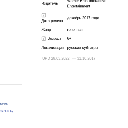
Warner Bros Interactive
Издатель
Entertainment
декабрь 2017 года
Дата релиза
Жанр
гоночная
Возраст
6+
Локализация
русские субтитры
UPD 29.03.2022
— 31.10.2017
почта
meclub.by