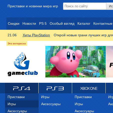
Приставки и новинки мира игр
Скидки
Новости
PS 5
Особый взгляд
Каталог
Контактные
21.06
Хиты PlayStation
Открой новые грани лучших игр дл
ps4
PS3
Xbox One
Xb
Приставки
Игры
Приставки
Иг
Игры
Аксессуары
Игры
Ак
Аксессуары
Аксессуары