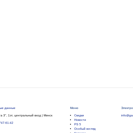
ные данные
Меню
Электро
а 3", 1эт, центральный вход | Минск
Скидки
info@ga
Новости
747-61-42
PS 5
Особый взгляд