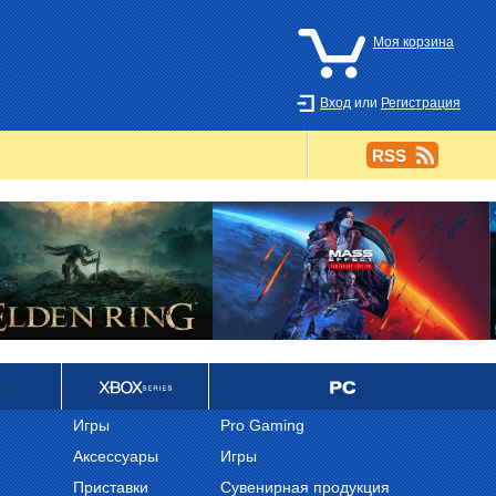
Моя корзина
Вход
или
Регистрация
RSS
Ретро
PC
Игры
Pro Gaming
Аксессуары
Игры
Приставки
Сувенирная продукция