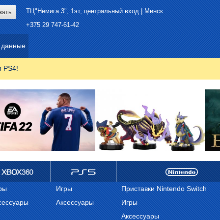
ТЦ"Немига 3", 1эт, центральный вход | Минск
+375 29 747-61-42
 данные
я PS4!
ox 360
ps 5
Nintendo
ры
Игры
Приставки Nintendo Switch
сессуары
Аксессуары
Игры
Аксессуары