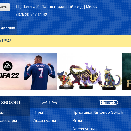
ТЦ"Немига 3", 1эт, центральный вход | Минск
+375 29 747-61-42
 данные
я PS4!
ox 360
ps 5
Nintendo
ры
Игры
Приставки Nintendo Switch
сессуары
Аксессуары
Игры
Аксессуары