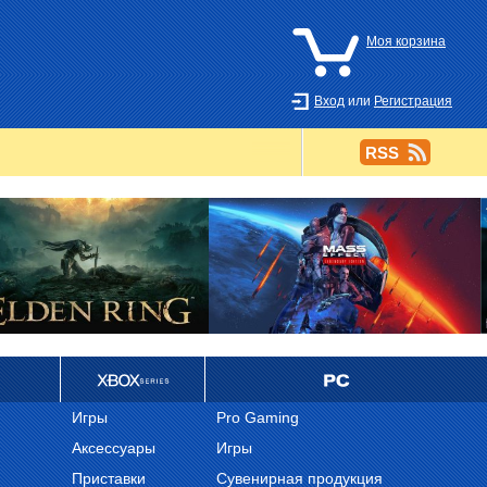
Моя корзина
Вход
или
Регистрация
RSS
Ретро
PC
Игры
Pro Gaming
Аксессуары
Игры
Приставки
Сувенирная продукция