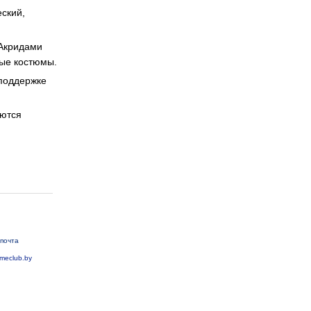
ский,
 Акридами
вые костюмы.
 поддержке
аются
почта
meclub.by