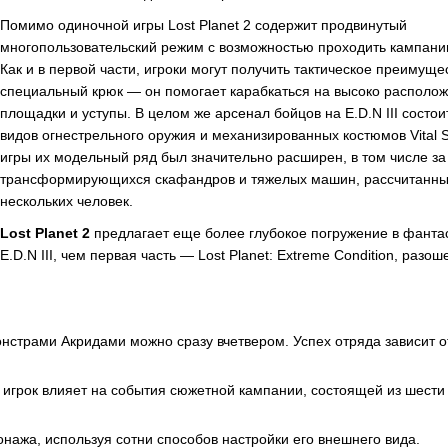
Помимо одиночной игры Lost Planet 2 содержит продвинутый
многопользовательский режим с возможностью проходить кампани
Как и в первой части, игроки могут получить тактическое преимуще
специальный крюк — он помогает карабкаться на высоко располо
площадки и уступы. В целом же арсенал бойцов на E.D.N III состои
видов огнестрельного оружия и механизированных костюмов Vital S
игры их модельный ряд был значительно расширен, в том числе за
трансформирующихся скафандров и тяжелых машин, рассчитанных
нескольких человек.
Lost Planet 2
предлагает еще более глубокое погружение в фанта
E.D.N III, чем первая часть — Lost Planet: Extreme Condition, разо
страми Акридами можно сразу вчетвером. Успех отряда зависит о
игрок влияет на события сюжетной кампании, состоящей из шести
онажа, используя сотни способов настройки его внешнего вида.