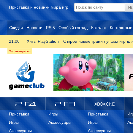
Приставки и новинки мира игр
Скидки
Новости
PS 5
Особый взгляд
Каталог
Контактные
21.06
Хиты PlayStation
Открой новые грани лучших игр дл
ps4
PS3
Xbox One
Xb
Приставки
Игры
Приставки
Иг
Игры
Аксессуары
Игры
Ак
Аксессуары
Аксессуары