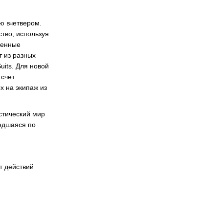
ю вчетвером.
ство, используя
женные
т из разных
uits. Для новой
 счет
 на экипаж из
стический мир
шедшаяся по
т действий