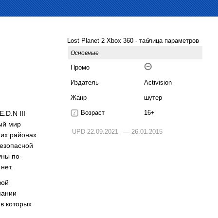
Lost Planet 2 Xbox 360 - таблица параметров
Основные
Промо
Издатель
Activision
Жанр
шутер
Возраст
16+
.D.N III
ый мир
UPD 22.09.2021
— 26.01.2015
них районах
безопасной
уны по-
нет.
вой
пании
в которых