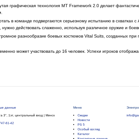
ая графическая технология MT Framework 2.0 делает фантастиче
м.
тать в команде подвергаются серьезному испытанию в схватках с
, нужно действовать слаженно, используя различное оружие и бое
громное разнообразие боевых костюмов Vital Suits, созданных при
еменно может участвовать до 16 человек. Успехи игроков отображ
ные данные
Меню
Электро
а 3", 1эт, центральный вход | Минск
Скидки
info@ga
Новости
747-61-42
PS 5
Особый взгляд
Каталог
Контактные данные