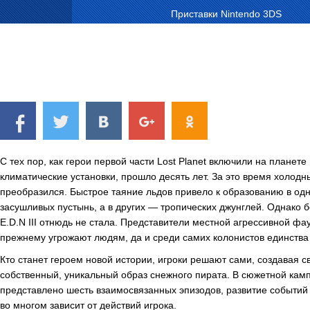
Приставки Nintendo 3DS
С тех пор, как герои первой части Lost Planet включили на планете E
климатические установки, прошло десять лет. За это время холодн
преобразился. Быстрое таяние льдов привело к образованию в од
засушливых пустынь, а в других — тропических джунглей. Однако 
E.D.N III отнюдь не стала. Представители местной агрессивной фа
прежнему угрожают людям, да и среди самих колонистов единства 
Кто станет героем новой истории, игроки решают сами, создавая с
собственный, уникальный образ снежного пирата. В сюжетной кам
представлено шесть взаимосвязанных эпизодов, развитие событий 
во многом зависит от действий игрока.