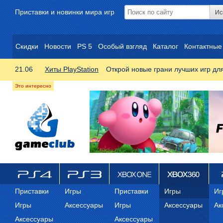
Приставки и новинки мира игр
Скидки
Новости
PS 5
Особый взгляд
Каталог
Контактные
21.06
Хиты PlayStation
Открой новые грани лучших игр дл
ps4
PS3
Xbox One
Xbox 360
ps
Приставки
Игры
Приставки
Игры
Иг
Игры
Аксессуары
Игры
Аксессуары
Ак
Аксессуары
Аксессуары