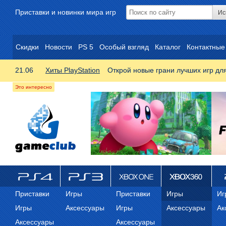
Приставки и новинки мира игр
Скидки
Новости
PS 5
Особый взгляд
Каталог
Контактные
21.06
Хиты PlayStation
Открой новые грани лучших игр дл
ps4
PS3
Xbox One
Xbox 360
ps
Приставки
Игры
Приставки
Игры
Иг
Игры
Аксессуары
Игры
Аксессуары
Ак
Аксессуары
Аксессуары