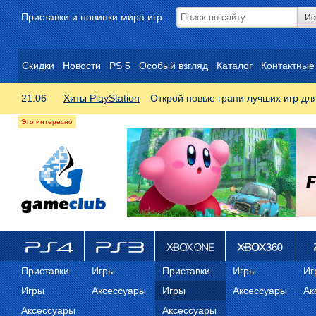
Приставки и новинки мира игр
Скидки
Новости
PS 5
Особый взгляд
Каталог
Контактные
21.06
Хиты PlayStation
Открой новые грани лучших игр дл
ps4
PS3
Xbox One
Xbox 360
ps
Приставки
Игры
Приставки
Игры
Иг
Игры
Аксессуары
Игры
Аксессуары
Ак
Аксессуары
Аксессуары