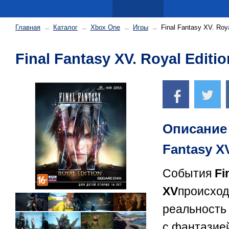
Главная
Каталог
Xbox One
Игры
Final Fantasy XV. Roya
Final Fantasy XV. Royal Editi
Описание 
Fantasy X
События
Fi
XV
происход
реальность
с фантазие