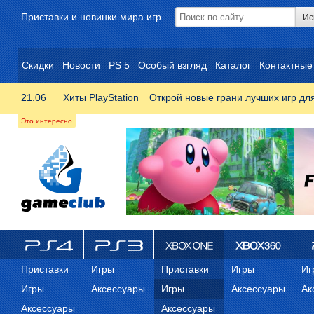
Приставки и новинки мира игр
Скидки
Новости
PS 5
Особый взгляд
Каталог
Контактные
21.06
Хиты PlayStation
Открой новые грани лучших игр дл
ps4
PS3
Xbox One
Xbox 360
ps
Приставки
Игры
Приставки
Игры
Иг
Игры
Аксессуары
Игры
Аксессуары
Ак
Аксессуары
Аксессуары