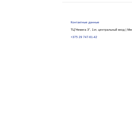
Контактные данные
ТЦ"Немига 3", 1эт, центральный вход | Ми
+375 29 747-61-42