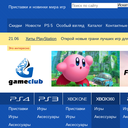
Приставки и новинки мира игр
Скидки
Новости
PS 5
Особый взгляд
Каталог
Контактные
21.06
Хиты PlayStation
Открой новые грани лучших игр дл
ps4
PS3
Xbox One
Xbox 360
ps
Приставки
Игры
Приставки
Игры
Иг
Игры
Аксессуары
Игры
Аксессуары
Ак
Аксессуары
Аксессуары