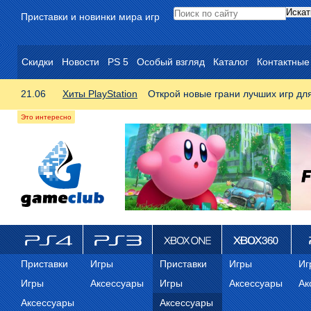
Приставки и новинки мира игр
Скидки
Новости
PS 5
Особый взгляд
Каталог
Контактные
21.06
Хиты PlayStation
Открой новые грани лучших игр дл
ps4
PS3
Xbox One
Xbox 360
ps
Приставки
Игры
Приставки
Игры
Иг
Игры
Аксессуары
Игры
Аксессуары
Ак
Аксессуары
Аксессуары