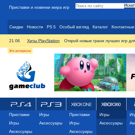
Приставки и новинки мира игр
Скидки
Новости
PS 5
Особый взгляд
Каталог
Контактные
21.06
Хиты PlayStation
Открой новые грани лучших игр дл
ps4
PS3
Xbox One
Xbox 360
ps
Приставки
Игры
Приставки
Игры
Иг
Игры
Аксессуары
Игры
Аксессуары
Ак
Аксессуары
Аксессуары