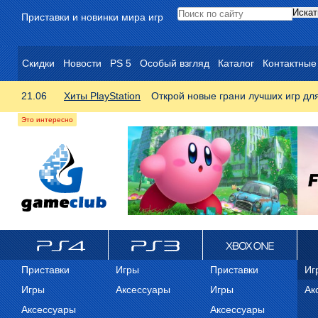
Приставки и новинки мира игр
Скидки
Новости
PS 5
Особый взгляд
Каталог
Контактные
21.06
Хиты PlayStation
Открой новые грани лучших игр дл
ps4
PS3
Xbox One
Xb
Приставки
Игры
Приставки
Иг
Игры
Аксессуары
Игры
Ак
Аксессуары
Аксессуары