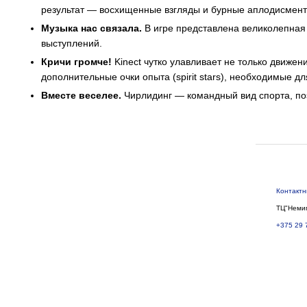
результат — восхищенные взгляды и бурные аплодисменты
Музыка нас связала.
В игре представлена великолепная
выступлений.
Кричи громче!
Kinect чутко улавливает не только движен
дополнительные очки опыта (spirit stars), необходимые 
Вместе веселее.
Чирлидинг — командный вид спорта, поэ
Контакт
ТЦ"Немиг
+375 29 