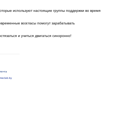
которые используют настоящие группы поддержки во время
оевременные возгласы помогут зарабатывать
тязаться и учиться двигаться синхронно!
почта
meclub.by