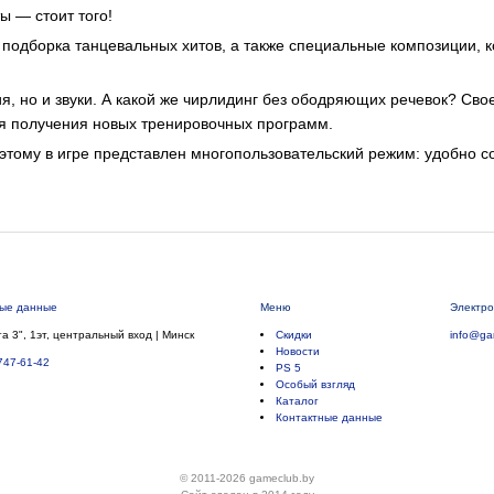
 — стоит того!
 подборка танцевальных хитов, а также специальные композиции, 
ия, но и звуки. А какой же чирлидинг без ободряющих речевок? Св
для получения новых тренировочных программ.
тому в игре представлен многопользовательский режим: удобно сос
ные данные
Меню
Электро
а 3", 1эт, центральный вход | Минск
Скидки
info@ga
Новости
747-61-42
PS 5
Особый взгляд
Каталог
Контактные данные
© 2011-2026 gameclub.by