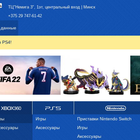
ТЦ"Немига 3", 1эт, центральный вход | Минск
+375 29 747-61-42
 данные
я PS4!
ox 360
ps 5
Nintendo
ры
Игры
Приставки Nintendo Switch
сессуары
Аксессуары
Игры
Аксессуары